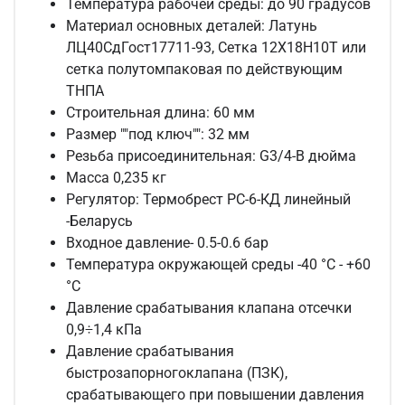
Температура рабочей среды: до 90 градусов
Материал основных деталей: Латунь
ЛЦ40СдГост17711-93, Сетка 12Х18Н10Т или
сетка полутомпаковая по действующим
ТНПА
Строительная длина: 60 мм
Размер ""под ключ"": 32 мм
Резьба присоединительная: G3/4-B дюйма
Масса 0,235 кг
Регулятор:
Термобрест РС-6-КД линейный
-Беларусь
Входное давление- 0.5-0.6 бар
Температура окружающей среды -40 °С - +60
°С
Давление срабатывания клапана отсечки
0,9÷1,4 кПа
Давление срабатывания
быстрозапорногоклапана (ПЗК),
срабатывающего при повышении давления