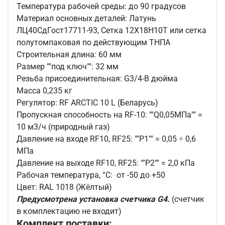
Температура рабочей среды: до 90 градусов
Материал основных деталей: Латунь
ЛЦ40СдГост17711-93, Сетка 12Х18Н10Т или сетка
полутомпаковая по действующим ТНПА
Строительная длина: 60 мм
Размер ""под ключ"": 32 мм
Резьба присоединительная: G3/4-B дюйма
Масса 0,235 кг
Регулятор: RF ARCTIC 10 L (Беларусь)
Пропускная способность на RF-10: ""Q0,05МПа"" =
10 м3/ч (природный газ)
Давление на входе RF10, RF25: ""P1"" = 0,05 ÷ 0,6
МПа
Давление на выходе RF10, RF25: ""P2"" = 2,0 кПа
Рабочая температура, °С:
от -50 до +50
Цвет: RAL 1018 (Жёлтый)
Предусмотрена установка счетчика G4.
(счетчик
в комплектацию не входит)
Комплект поставки: