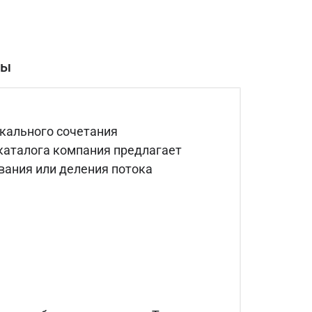
вы
икального сочетания
 каталога компания предлагает
вания или деления потока