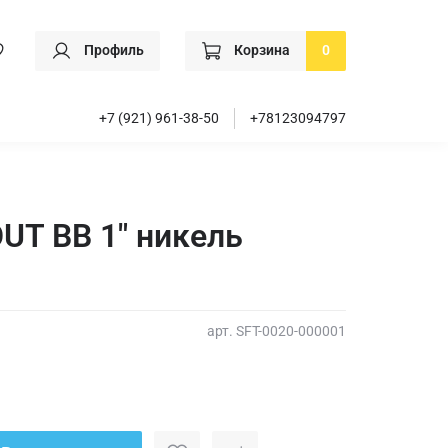
Профиль
Корзина
0
+7 (921) 961-38-50
+78123094797
UT ВВ 1" никель
арт.
SFT-0020-000001