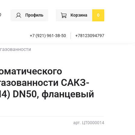
Профиль
Корзина
0
+7 (921) 961-38-50
+78123094797
агазованности
оматического
газованности САКЗ-
4) DN50, фланцевый
арт.
ЦТ0000014