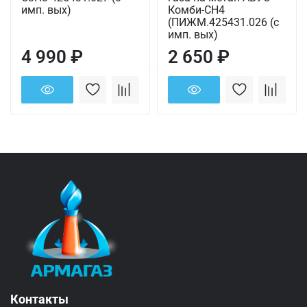
имп. вых)
Комби-СН4
(ПИЖМ.425431.026 (с
имп. вых)
4 990 ₽
2 650 ₽
Контакты