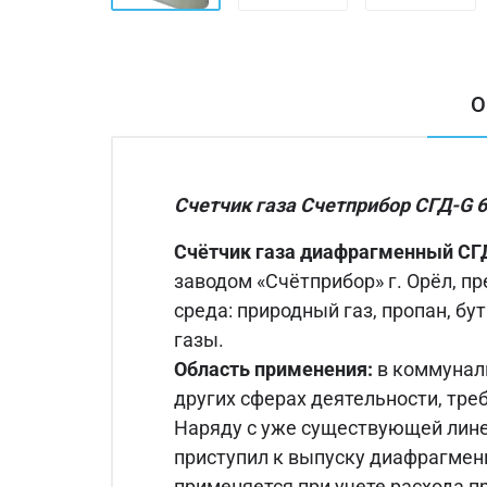
О
Счетчик газа Счетприбор СГД-G 6 
Счётчик газа диафрагменный СГ
заводом «Счётприбор» г. Орёл, п
среда: природный газ, пропан, б
газы.
Область применения:
в коммуналь
других сферах деятельности, тре
Наряду с уже существующей лине
приступил к выпуску диафрагмен
применяется при учете расхода п