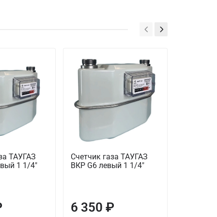
Предзаказ
за ТАУГАЗ
Счетчик газа ТАУГАЗ
Счетчик 
вый 1 1/4"
ВКР G6 левый 1 1/4"
Принц-М
₽
6 350 ₽
8 930