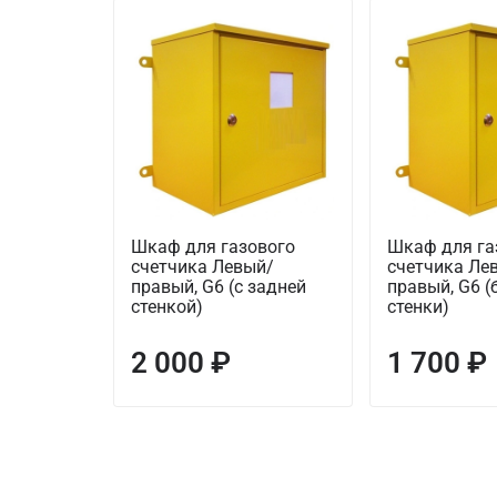
Шкаф для газового
Шкаф для га
счетчика Левый/
счетчика Ле
правый, G6 (с задней
правый, G6 (
стенкой)
стенки)
2 000 ₽
1 700 ₽