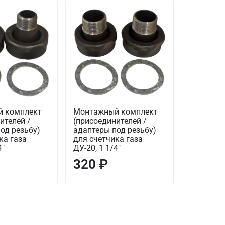
 комплект
Монтажный комплект
Монтажн
ителей /
(присоединителей /
(присоед
од резьбу)
адаптеры под резьбу)
адаптеры
ка газа
для счетчика газа
для счет
4"
ДУ-20, 1 1/4"
ДУ-20, 1 
320 ₽
300 ₽