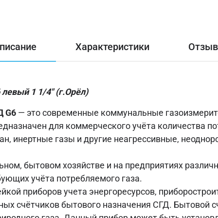
писание
Характеристики
Отзы
левый 1 1/4" (г.Орёл)
Д G6
— это современные коммунальные газоизмери
редназначен для коммерческого учёта количества п
утан, инертные газы и другие неагрессивные, неодно
ном, бытовом хозяйстве и на предприятиях различ
бующих учёта потребляемого газа.
йкой приборов учета энергоресурсов, приборострои
ных счётчиков бытового назначения СГД. Бытовой с
риродного газа. Данный прибор может быть установле