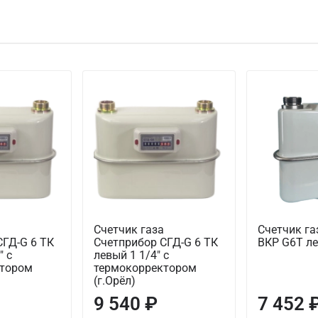
Счетчик газа
Счетчик га
СГД-G 6 ТК
Счетприбор СГД-G 6 ТК
ВКР G6Т ле
" с
левый 1 1/4" с
ктором
термокорректором
(г.Орёл)
9 540 ₽
7 452 