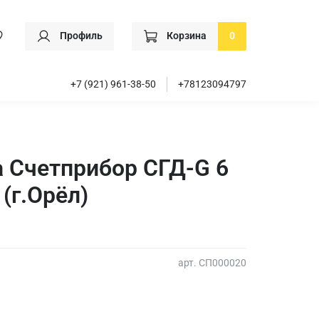
Профиль
Корзина
0
+7 (921) 961-38-50
+78123094797
а Счетприбор СГД-G 6
 (г.Орёл)
арт.
СП000020