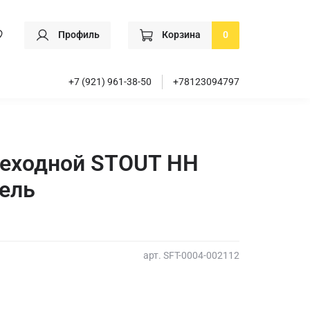
Профиль
Корзина
0
+7 (921) 961-38-50
+78123094797
реходной STOUT НН
кель
арт.
SFT-0004-002112