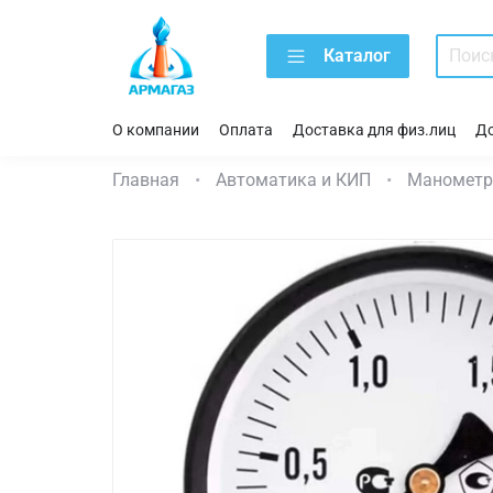
Каталог
О компании
Оплата
Доставка для физ.лиц
До
Главная
Автоматика и КИП
Маномет