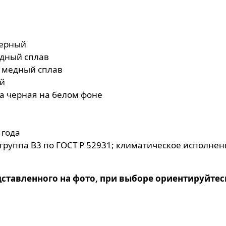
 черный
едный сплав
 медный сплав
ый
а черная на белом фоне
 года
руппа В3 по ГОСТ Р 52931; климатическое исполнени
дставленного на фото, при выборе ориентируйтес