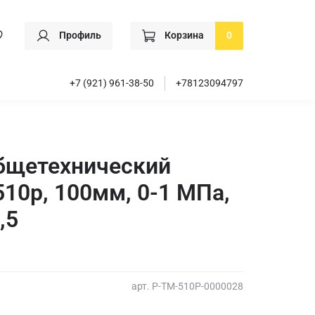
Профиль
Корзина
0
+7 (921) 961-38-50
+78123094797
бщетехнический
0р, 100мм, 0-1 МПа,
,5
арт.
Р-ТМ-510Р-0000028