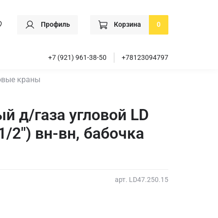
Профиль
Корзина
0
+7 (921) 961-38-50
+78123094797
вые краны
й д/газа угловой LD
(1/2") вн-вн, бабочка
арт.
LD47.250.15