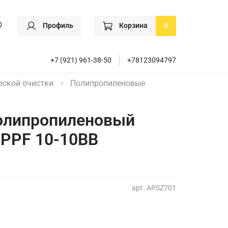
Профиль
Корзина
0
+7 (921) 961-38-50
+78123094797
еской очистки
Полипропиленовые
олипропиленовый
PPF 10-10ВВ
арт.
APSZ701