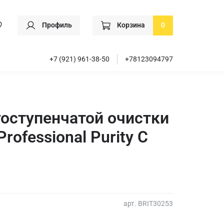
Профиль
Корзина
0
+7 (921) 961-38-50
+78123094797
оступенчатой очистки
rofessional Purity С
арт.
BRIT30253