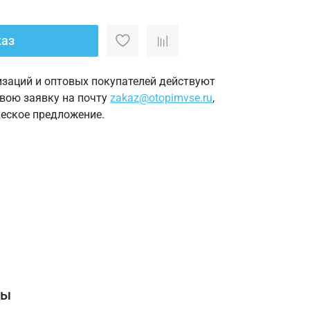
каз
изаций и оптовых покупателей действуют
свою заявку на почту
zakaz@otopimvse.ru
,
еское предложение.
вы