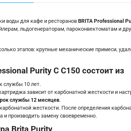
ки воды для кафе и ресторанов
BRITA Professional Pu
йлерам, льдогенераторам, пароконвектоматам и др
колько этапов: крупные механические примеси, удале
sional Purity С C150 состоит из
к службы 10 лет.
 картриджа зависит от карбонатной жесткости и наст
рок службы 12 месяцев
.
 карбонатной жесткости. После определения карбон
а и производить замену своевременно.
 Brita Purity